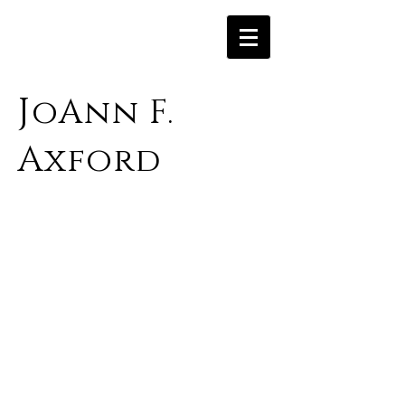
J
oAnn
F.
A
xford